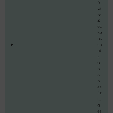
n
w
ie
Z
ec
ke
ns
ch
ut
z,
sc
h
ö
n
es
Fe
ll,
g
es