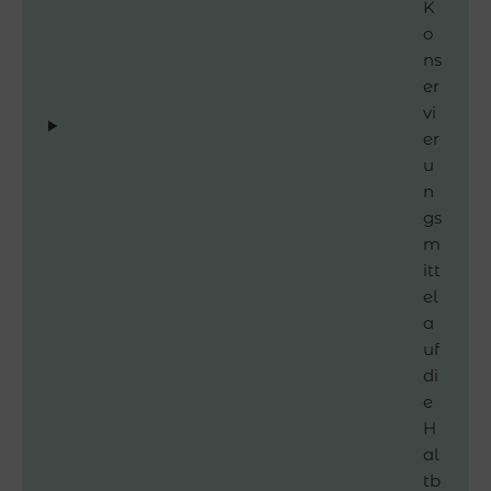
K
o
ns
er
vi
er
u
n
gs
m
itt
el
a
uf
di
e
H
al
tb