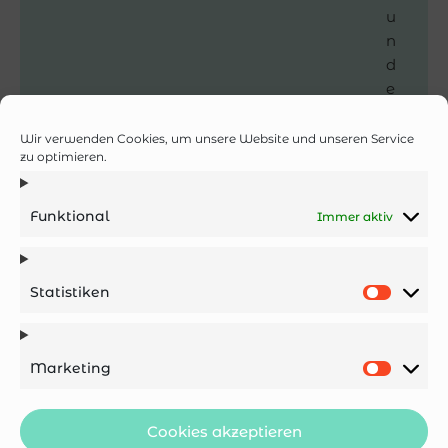
u
n
d
e
G
el
Wir verwenden Cookies, um unsere Website und unseren Service
zu optimieren.
e
n
ke
Funktional
Immer aktiv
u
n
d
Statistiken
d
er
gl
Marketing
ei
ch
e
Cookies akzeptieren