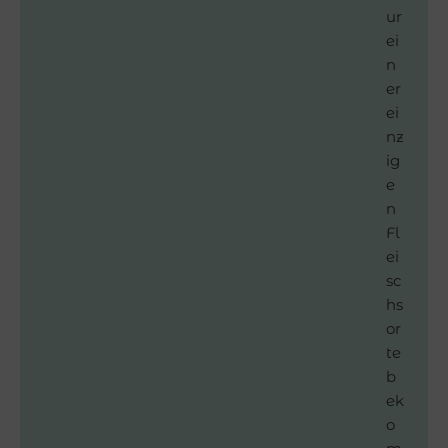
ur
ei
n
er
ei
nz
ig
e
n
Fl
ei
sc
hs
or
te
b
ek
o