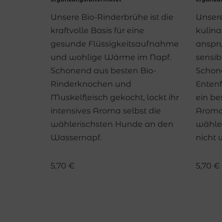
Unsere Bio-Rinderbrühe ist die
Unsere
kraftvolle Basis für eine
kulina
gesunde Flüssigkeitsaufnahme
anspru
und wohlige Wärme im Napf.
sensi
Schonend aus besten Bio-
Schon
Rinderknochen und
Entenf
Muskelfleisch gekocht, lockt ihr
ein be
intensives Aroma selbst die
Aroma,
wählerischsten Hunde an den
wähle
Wassernapf.
nicht 
5,70
€
5,70
€