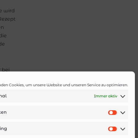
e wird
Rezept
en
die
de
 bei
r ganz
den Cookies, um unsere Website und unseren Service zu optimieren.
nal
Immer aktiv
iken
ing