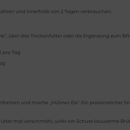
hren und innerhalb von 2 Tagen verbrauchen.
ink“, über das Trockenfutter oder als Ergänzung zum B
l pro Tag
Tag
konformen und mache „Hühner-Eis“. Ein proteinreicher 
utter mal verschmäht, wirkt ein Schuss lauwarme Brü