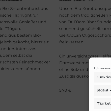
 Bio-Entenbrühe ist das
Unsere Bio-Karottensupp
rische Highlight für
nach dem traditionellen 
chsvolle Genießer und
von Dr. Moro über Stund
ble Mägen.
schonend geköchelt, um 
end aus bestem Bio-
wertvollen Oligosacchari
leisch gekocht, bietet sie
freizusetzen.
sonders intensives
 dem selbst die
Ein unverzichtbarer Helfer
rischsten Feinschmecker
Darmverstimmungen, de
widerstehen können.
Wir verwen
ohne Salz und künstliche
Zusätze auskommt.
Funktio
5,70
€
Statist
Market