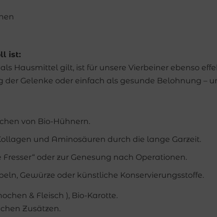
onen
 ist:
 Hausmittel gilt, ist für unsere Vierbeiner ebenso effek
g der Gelenke oder einfach als gesunde Belohnung – un
chen von Bio-Hühnern.
ollagen und Aminosäuren durch die lange Garzeit.
e Fresser“ oder zur Genesung nach Operationen.
beln, Gewürze oder künstliche Konservierungsstoffe.
chen & Fleisch ), Bio-Karotte.
lichen Zusätzen.