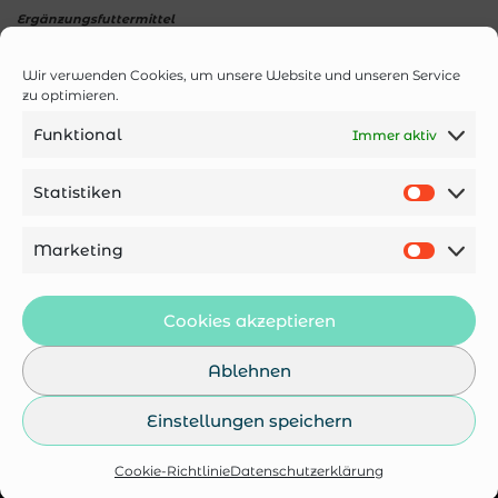
Ergänzungsfuttermittel
Minis für kleine Hunde sowie für intensives Training in
Wir verwenden Cookies, um unsere Website und unseren Service
der praktischen 100g Packung.
zu optimieren.
Funktional
Immer aktiv
Gesunde Belohnungen aus hochwertigem
Pferdefleisch
Statistiken
8,90
€
Marketing
Cookies akzeptieren
Ablehnen
Einstellungen speichern
Kontakt
Impressum
AGB
Cookie-Richtlinie
Datenschutzerklärung
Datenschutzerklärung
Cookie-Richtlinie (EU)