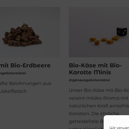
mit Bio-Erdbeere
Bio-Käse mit Bio-
Karotte Minis
gsfuttermittel
Ergänzungsfuttermittel
afte Belohnungen aus
Unser Bio-Käse mit Bio-K
skelfleisch
vereint mildes Aroma mit
natürlichen Kraft erntefri
Karotten. Die ehrliche,
getreidefreie Belohnung 
Wir verwen