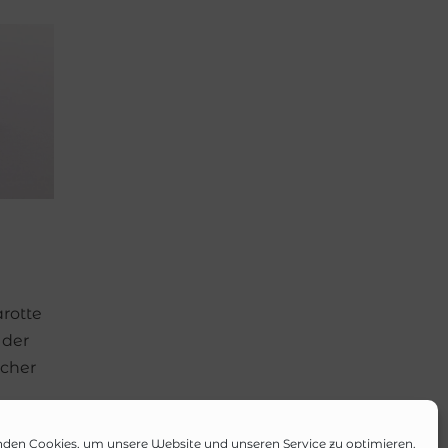
arotte
 der
scher
für
den Cookies, um unsere Website und unseren Service zu optimieren.