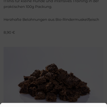
Minis für kleine Hunde und intensives Training in der
praktischen 100g Packung.
Herzhafte Belohnungen aus Bio-Rindermuskelfleisch
8,90
€