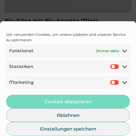
Bio-Käse mit Bio-Karotte Minis
Ergänzungsfuttermittel
Wir verwenden Cookies, um unsere Website und unseren Service
Unser Bio-Käse mit Bio-Karotte vereint mildes Aroma
zu optimieren.
mit der natürlichen Kraft erntefrischer Karotten. Die
Funktional
Immer aktiv
ehrliche, getreidefreie Belohnung für echte
Käseliebhaber auf vier Pfoten.
Statistiken
8,90
€
Marketing
Cookies akzeptieren
Ablehnen
Einstellungen speichern